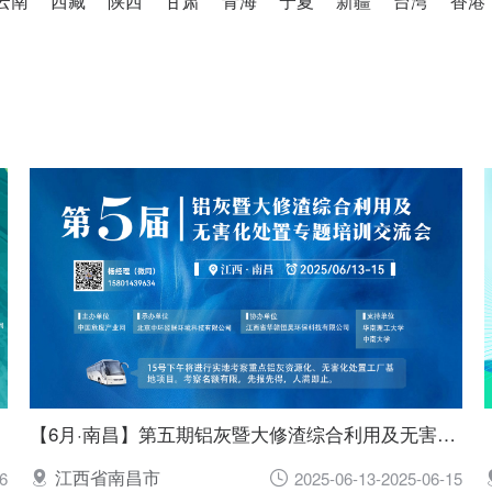
云南
西藏
陕西
甘肃
青海
宁夏
新疆
台湾
香港
【6月·南昌】第五期铝灰暨大修渣综合利用及无害化处置专题培训交流会
江西省南昌市
6
2025-06-13-2025-06-15